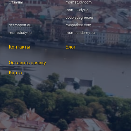
Отзывы
msmstudy.com
msmstudy.cz
doubledegree.eu
msmsport.eu
megaakce.com
msmstudy.eu
msmacademy.eu
Контакты
Блог
Оставить заявку
Карта