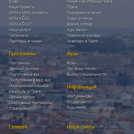
О нас
Чехия и ее столица Прага
Наши проекты
Прага
МСМ и MSM Academy
Праздники в Чехии
МСМ и ČZU
Отдых в Чехии
МСМ и ČVUT
Время. погода
Наши услуги
Курс валют
Патронаты
Пражский зоопарк
Партнеры в Чехии
Аквапарк в Праге
Программы
Вузы
Программы
Вузы
Двойной Диплом
Гос. вузы Чехии
Подготовка в вуз
Выбор специальности
Поступление в мед. вуз
Медицинская карьера
Информация
Каникулы в Праге
Абитуриентам
Летние лагеря
Студентам
Спортивные программы
Родителям
Стажировки
Галерея
Наши сайты