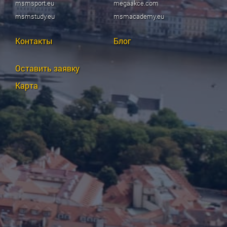
msmsport.eu
megaakce.com
msmstudy.eu
msmacademy.eu
Контакты
Блог
Оставить заявку
Карта