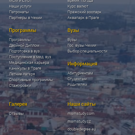
МСМ и ČVUT
Время. погода
Наши услуги
Курс валют
Патронаты
Пражский зоопарк
Партнеры в Чехии
Аквапарк в Праге
Программы
Вузы
Программы
Вузы
Двойной Диплом
Гос. вузы Чехии
Подготовка в вуз
Выбор специальности
Поступление в мед. вуз
Медицинская карьера
Информация
Каникулы в Праге
Абитуриентам
Летние лагеря
Студентам
Спортивные программы
Родителям
Стажировки
Галерея
Наши сайты
Отзывы
msmstudy.com
msmstudy.cz
doubledegree.eu