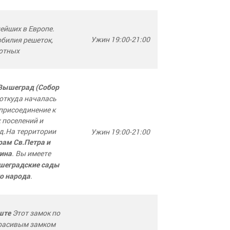
ейших в Европе.
Ужин 19:00-21:00
обилия решеток,
отных
Вышеград (Собор
,откуда началась
 присоединение к
 поселений и
д.На территории
Ужин 19:00-21:00
рам Св.Петра и
. Вы имеете
ина
шеградские сады
.
о народа
Этот замок по
ште
красивым замком