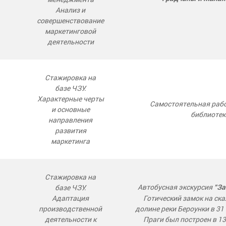
Анализ и
совершенствование
маркетинговой
деятельности
Стажировка на
базе ЧЗУ.
Характерные черты
Самостоятельная рабо
и основные
библиотек
направления
развития
маркетинга
Стажировка на
Автобусная экскурсия
базе ЧЗУ.
"За
Адаптация
Готический замок на ска
производственной
долине реки Бероунки в 31
деятельности к
Праги был построен в 13