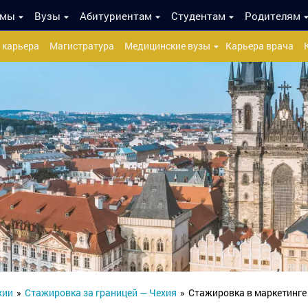
ммы
Вузы
Абитуриентам
Студентам
Родителям
 карьера
Магистратура
Медицинские вузы
Карьера врача
хии
»
Стажировка за границей — Чехия
»
Стажировка в маркетинге