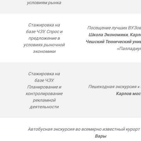
условиям рынка
Стажировка на
Посещение лучших ВУЗов
базе ЧЗУ. Спрос и
,
Школа Экономики
Карл
предложение в
Чешский Технический уни
условиях рыночной
«Палладиу
экономики
Стажировка на
базе ЧЗУ.
Пешеходная экскурсия
Планирование и
«
контролирование
Карлов мос
рекламной
деятельности
Автобусная экскурсия во всемирно известный курорт
Вары