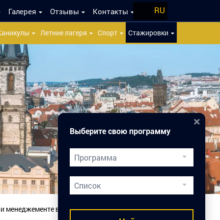
RU
Галерея
Отзывы
Контакты
Каникулы
Летние лагеря
Спорт
Стажировки
×
Выберите свою программу
Программа
Двойной Диплом
Список
Подготовка к вузам
 и менеджементе в Праге
Медицинское образование