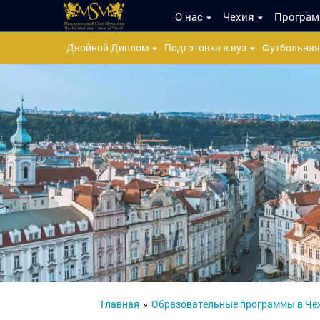
О нас
Чехия
Програ
Двойной Диплом
Подготовка в вуз
Футбольная
Главная
»
Образовательные программы в Че