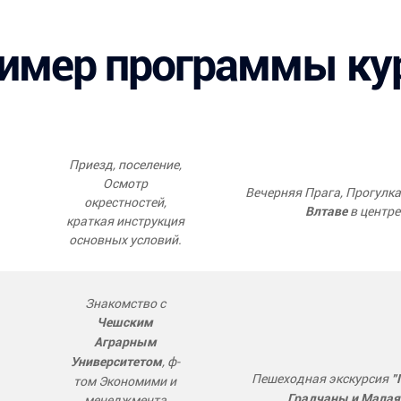
имер программы ку
Приезд, поселение,
Осмотр
Вечерняя Прага, Прогулка
окрестностей,
в центре
Влтаве
краткая инструкция
основных условий.
Знакомство с
Чешским
Аграрным
, ф-
Университетом
Пешеходная экскурсия
"
том Экономими и
менеджмента
Градчаны и Малая