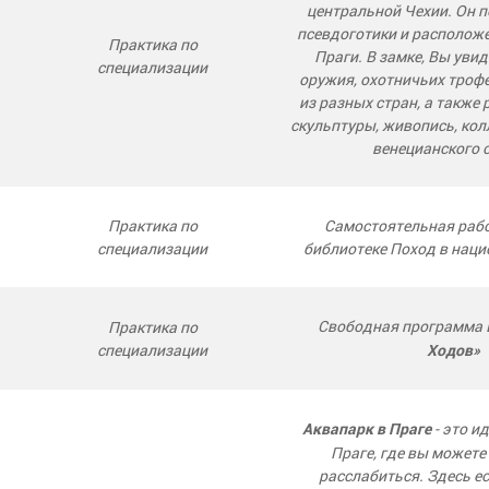
центральной Чехии. Он п
псевдоготики и расположе
Практика по
Праги. В замке, Вы уви
специализации
оружия, охотничьих троф
из разных стран, а также 
скульптуры, живопись, ко
венецианского с
Практика по
Самостоятельная рабо
специализации
библиотеке Поход в нац
Свободная программа 
Практика по
специализации
Ходов»
- это и
Аквапарк в Праге
Праге, где вы можете
расслабиться. Здесь е