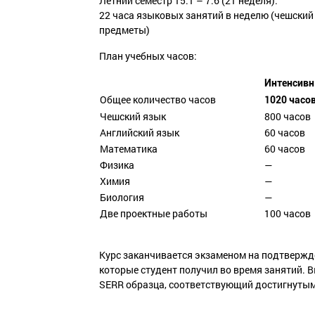
Летний семестр 15.1 – 7.6 (21 неделя):
22 часа языковых занятий в неделю (чешский 
предметы)
План учебных часов:
Интенсив
Общее количество часов
1020 часо
Чешский язык
800 часов
Английский язык
60 часов
Математика
60 часов
Физика
—
Химия
—
Биология
—
Две проектные работы
100 часов
Курс заканчивается экзаменом на подтвержд
которые студент получил во время занятий. 
SERR образца, соответствующий достигнутым