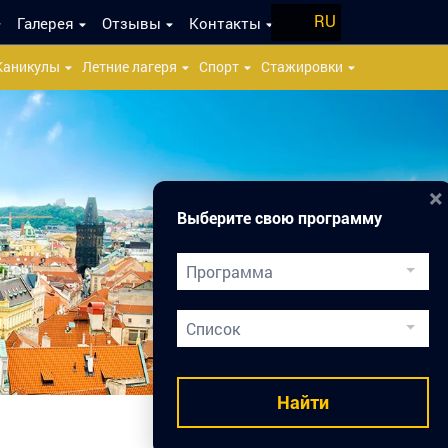
RU
Галерея
Отзывы
Контакты
Каникулы
Летние лагеря
Спорт
Стажировки
×
Выберите свою программу
Программа
Двойной Диплом
Список
Подготовка к вузам
Медицинское образование
Найти
Карьера врача