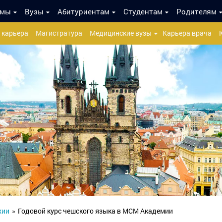
ммы
Вузы
Абитуриентам
Студентам
Родителям
 карьера
Магистратура
Медицинские вузы
Карьера врача
хии
»
Годовой курс чешского языка в МСМ Академии