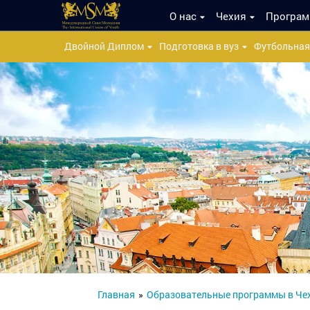
О нас
Чехия
Програ
Двойной Диплом
Подготовка в вуз
Футбольная
Главная
»
Образовательные программы в Че