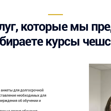
луг, которые мы пр
бираете курсы чешск
 анкеты для долгосрочной
оставление необходимых для
верждения об обучении и
ки на время обучения.