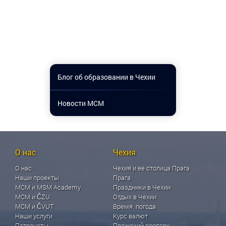
Блог об образовании в Чехии
Новости МСМ
О нас
Чехия
О нас
Чехия и ее столица Прага
Наши проекты
Прага
МСМ и MSM Academy
Праздники в Чехии
МСМ и ČZU
Отдых в Чехии
МСМ и ČVUT
Время. погода
Наши услуги
Курс валют
Патронаты
Пражский зоопарк