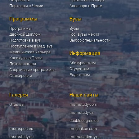
Партнеры в Чехии
Аквапарк в Праге
Программы
Вузы
Программы
Вузы
Двойной Диплом
Гос. вузы Чехии
Подготовка в вуз
Выбор специальности
Поступление в мед. вуз
Медицинская карьера
Информация
Каникулы в Праге
Абитуриентам
Летние лагеря
Студентам
Спортивные программы
Родителям
Стажировки
Галерея
Наши сайты
Отзывы
msmstudy.com
msmstudy.cz
doubledegree.eu
msmsport.eu
megaakce.com
msmstudy.eu
msmacademy.eu