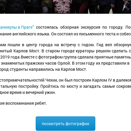
каникулы в Праге”
состоялась обзорная экскурсия по городу. П
нание английского языка. Он состоял из письменного теста и соб
ами пошли в центр города на встречу с гидом. Гид вел обзорну
енитый Карлов Мост.
В старом городе кураторы решили сделать 
2019 года.
Вместе с фотографом группа сделала приятные памятны
 знаменитых пражских часов Орлой. В этом году их представили в
город студенты направились на Карлов Мост.
топримечательностей Чехии, он был построен Карлом IV в далеком
нтальную постройку. Пройтись по мосту и загадать самые сокро
дное время и вечерний ужин.
кие воспоминания ребят.
посмотреть фотографии