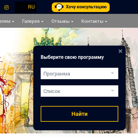
RU
Хочу консультацию
елям
Галерея
Отзывы
Контакты
×
Выберите свою программу
Программа
Двойной Диплом
Список
Подготовка к вузам
Медицинское образование
Найти
Карьера врача
Каникулы в Праге