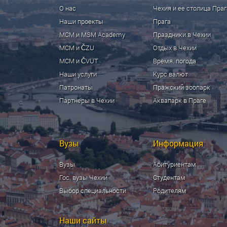
О нас
Чехия и ее столица Праг
Наши проекты
Прага
МСМ и MSM Academy
Праздники в Чехии
МСМ и ČZU
Отдых в Чехии
МСМ и ČVUT
Время. погода
Наши услуги
Курс валют
Патронаты
Пражский зоопарк
Партнеры в Чехии
Аквапарк в Праге
Вузы
Информация
Вузы
Абитуриентам
Гос. вузы Чехии
Студентам
Выбор специальности
Родителям
Наши сайты