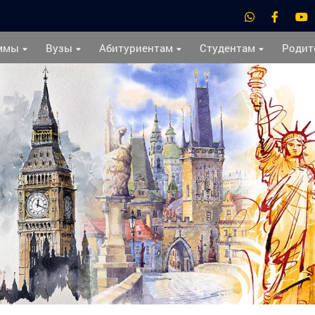
ммы
Вузы
Абитуриентам
Студентам
Родит