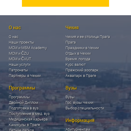
О нас
Чехия
О нас
Чехия и ее столица Прага
Наши проекты
Прага
МСМ и MSM Academy
Праздники в Чехии
МСМ и ČZU
Отдых в Чехии
МСМ и ČVUT
Время. погода
Наши услуги
Курс валют
Патронаты
Пражский зоопарк
Партнеры в Чехии
Аквапарк в Праге
Программы
Вузы
Программы
Вузы
Двойной Диплом
Гос. вузы Чехии
Подготовка в вуз
Выбор специальности
Поступление в мед. вуз
Медицинская карьера
Информация
Каникулы в Праге
Абитуриентам
Летние лагеря