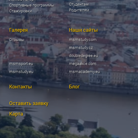
Студентам
Спортивные программы
Родителям
Стажировки
Галерея
Наши сайты
Отзывы
msmstudy.com
msmstudy.cz
doubledegree.eu
msmsport.eu
megaakce.com
msmstudy.eu
msmacademy.eu
Контакты
Блог
Оставить заявку
Карта