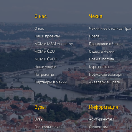
О нас
Чехия
О нас
Чехия и ее столица Праг
Наши проекты
Прага
МСМ и MSM Academy
Праздники в Чехии
МСМ и ČZU
Отдых в Чехии
МСМ и ČVUT
Время. погода
Наши услуги
Курс валют
Патронаты
Пражский зоопарк
Партнеры в Чехии
Аквапарк в Праге
Вузы
Информация
Вузы
Абитуриентам
Гос. вузы Чехии
Студентам