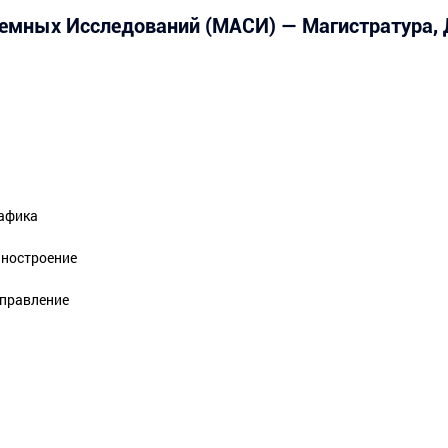
мных Исследований (МАСИ) — Магистратура, 
рафика
иностроение
управление