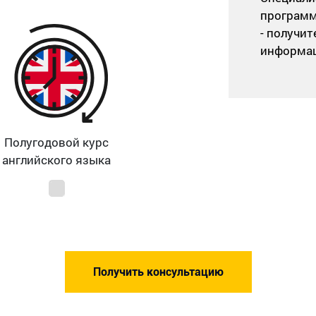
программ
- получи
информац
Полугодовой курс
английского языка
Получить консультацию