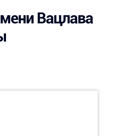
имени Вацлава
ы