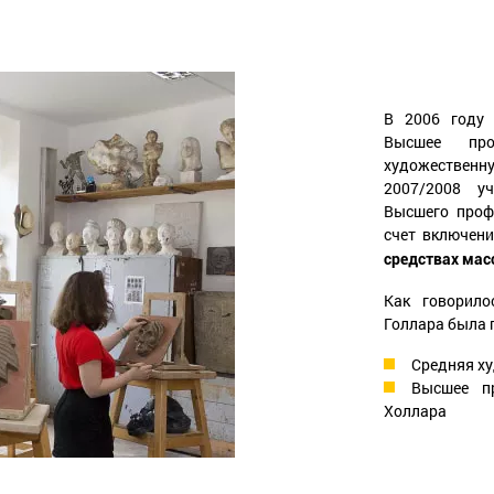
В 2006 году 
Высшее про
художествен
2007/2008 у
Высшего проф
счет включен
средствах ма
Как говорило
Голлара была 
Средняя х
Высшее п
Холлара