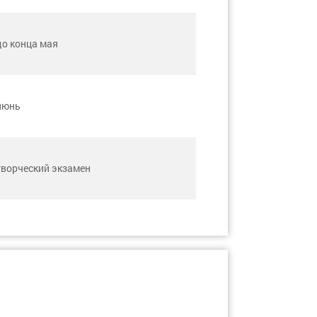
до конца мая
июнь
творческий экзамен