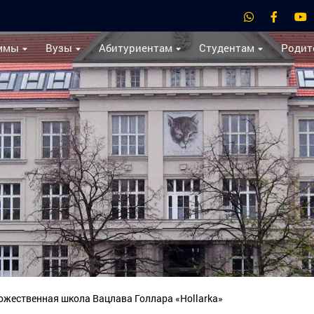
ммы
Вузы
Абитуриентам
Студентам
Родит
ожественная школа Вацлава Голлара «Hollarka»