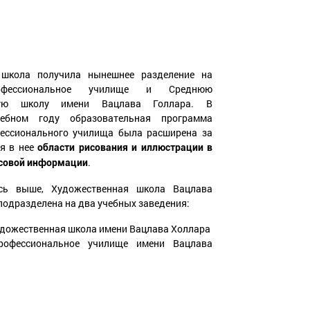
школа получила нынешнее разделение на
фессиональное училище и Среднюю
ную школу имени Вацлава Голлара. В
чебном году образовательная программа
ессионального училища была расширена за
ия в нее
области рисования и иллюстрации в
.
ссовой информации
сь выше, Художественная школа Вацлава
подразделена на два учебных заведения:
удожественная школа имени Вацлава Холлара
рофессиональное училище имени Вацлава