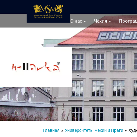
О нас
Чехия
Програ
Главная
»
Университеты Чехии и Праги
»
Худ