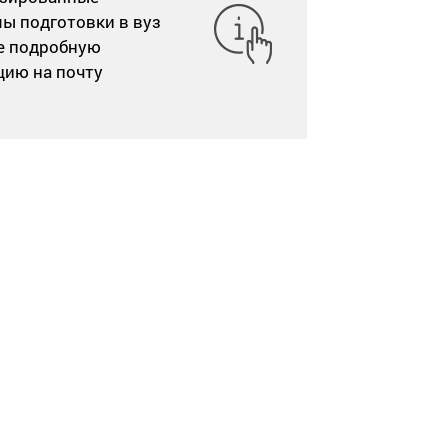
ы подготовки в вуз
те подробную
ию на почту