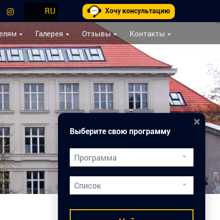
RU
Хочу консультацию
елям
Галерея
Отзывы
Контакты
×
Выберите свою программу
Программа
Двойной Диплом
Список
Подготовка к вузам
Медицинское образование