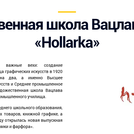
енная школа Вацла
«Hollarka»
 важные вехи: создание
а графических искусств в 1920
 на два, а именно Высшее
усств и Среднее промышленное
удожественная школа Вацлава
ромышленного училища.
еднего школьного образования,
х товаров, книжной графике, а
ду открылась новая выпускная
мики и фарфора».