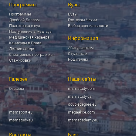
Программы
Вузы
Программы
Вузы
Двойной Диплом
Гос. вузы Чехии
Подготовка в вуз
Выбор специальности
Поступление в мед. вуз
Медицинская карьера
Информация
Каникулы в Праге
Абитуриентам
Летние лагеря
Студентам
Спортивные программы
Родителям
Стажировки
Галерея
Наши сайты
Отзывы
msmstudy.com
msmstudy.cz
doubledegree.eu
msmsport.eu
megaakce.com
msmstudy.eu
msmacademy.eu
Контакты
Блог