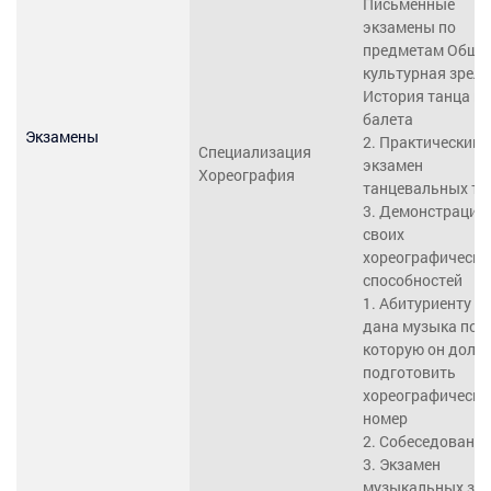
Письменные
экзамены по
предметам Обща
культурная зрело
История танца и
балета
Экзамены
2. Практический
Специализация
экзамен
Хореография
танцевальных те
3. Демонстрация
своих
хореографически
способностей
1. Абитуриенту б
дана музыка под
которую он долж
подготовить
хореографически
номер
2. Собеседование
3. Экзамен
музыкальных зн