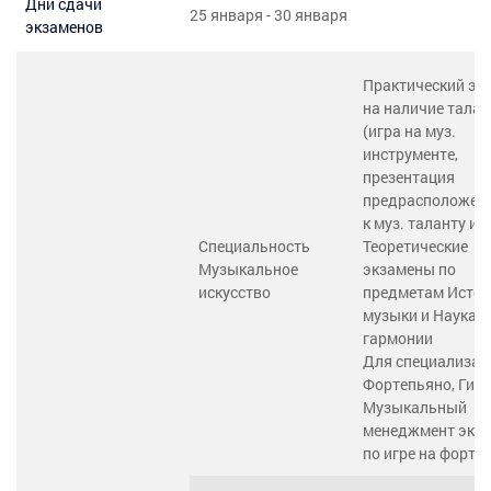
Дни сдачи
25 января - 30 января
экзаменов
Практический эк
на наличие талан
(игра на муз.
инструменте,
презентация
предрасположен
к муз. таланту и т
Специальность
Теоретические
Музыкальное
экзамены по
искусство
предметам Исто
музыки и Наука о
гармонии
Для специализац
Фортепьяно, Гита
Музыкальный
менеджмент экз
по игре на форте