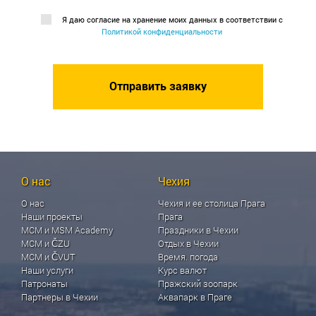
Я даю согласие на хранение моих данных в соответствии с
Политикой конфиденциальности
О нас
Чехия
О нас
Чехия и ее столица Прага
Наши проекты
Прага
МСМ и MSM Academy
Праздники в Чехии
МСМ и ČZU
Отдых в Чехии
МСМ и ČVUT
Время. погода
Наши услуги
Курс валют
Патронаты
Пражский зоопарк
Партнеры в Чехии
Аквапарк в Праге