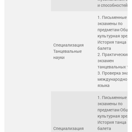
и способностей
1. Письменные
экзамены по
предметам Обща
культурная зрело
История танца и
Специализация
балета
Танцевальные
2. Практический
науки
экзамен
танцевальных те
3. Проверка знан
международного
языка
1. Письменные
экзамены по
предметам Обща
культурная зрело
История танца и
Специализация
балета