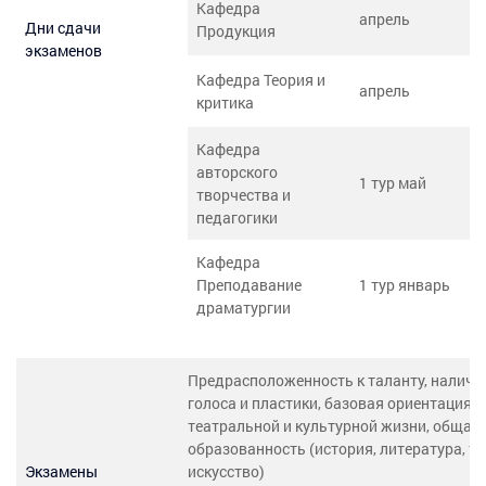
Кафедра
апрель
Дни сдачи
Продукция
экзаменов
Кафедра Теория и
апрель
критика
Кафедра
авторского
1 тур май
творчества и
педагогики
Кафедра
Преподавание
1 тур январь
драматургии
Предрасположенность к таланту, наличи
голоса и пластики, базовая ориентация в
театральной и культурной жизни, общая
образованность (история, литература, те
Экзамены
искусство)