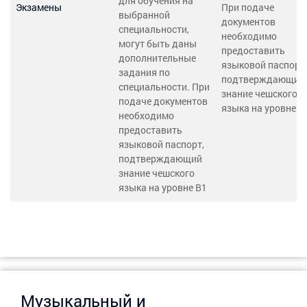
для обучения на
Экзамены
При подаче
выбранной
документов
специальности,
необходимо
могут быть даны
предоставить
дополнительные
языковой паспорт,
задания по
подтверждающий
специальности. При
знание чешского
подаче документов
языка на уровне В
необходимо
предоставить
языковой паспорт,
подтверждающий
знание чешского
языка на уровне В1
Музыкальный и