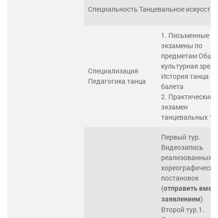
Специальность Танцевальное искусство
1. Письменные
экзамены по
предметам Обща
культурная зрело
Специализация
История танца и
Педагогика танца
балета
2. Практический
экзамен
танцевальных те
Первый тур.
Видеозапись
реализованных
хореографически
постановок
(
отправить вмест
)
заявлением
Второй тур.1.