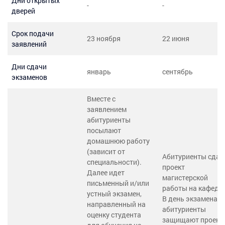
Дни открытых
-
-
дверей
Срок подачи
23 ноября
22 июня
заявлений
Дни сдачи
январь
сентябрь
экзаменов
Вместе с
заявлением
абитуриенты
посылают
домашнюю работу
(зависит от
Абитуриенты сда
специальности).
проект
Далее идет
магистерской
письменный и/или
работы на кафедру
устный экзамен,
В день экзамена
направленный на
абитуриенты
оценку студента
защищают проект.