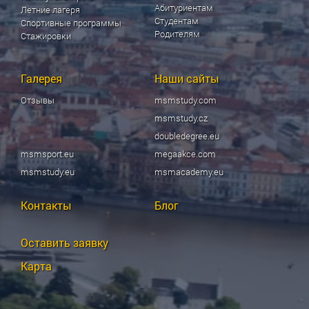
Абитуриентам
Летние лагеря
Студентам
Спортивные программы
Родителям
Стажировки
Галерея
Наши сайты
Отзывы
msmstudy.com
msmstudy.cz
doubledegree.eu
msmsport.eu
megaakce.com
msmstudy.eu
msmacademy.eu
Контакты
Блог
Оставить заявку
Карта