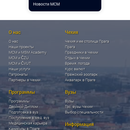
Новости МСМ
О нас
Чехия
О нас
Чехия и ее столица Прага
Наши проекты
Прага
МСМ и MSM Academy
Праздники в Чехии
МСМ и ČZU
Отдых в Чехии
МСМ и ČVUT
Время. погода
Наши услуги
Курс валют
Патронаты
Пражский зоопарк
Партнеры в Чехии
Аквапарк в Праге
Программы
Вузы
Программы
Вузы
Двойной Диплом
Гос. вузы Чехии
Подготовка в вуз
Выбор специальности
Поступление в мед. вуз
Медицинская карьера
Информация
Каникулы в Праге