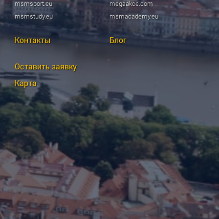
msmsport.eu
megaakce.com
msmstudy.eu
msmacademy.eu
Контакты
Блог
Оставить заявку
Карта