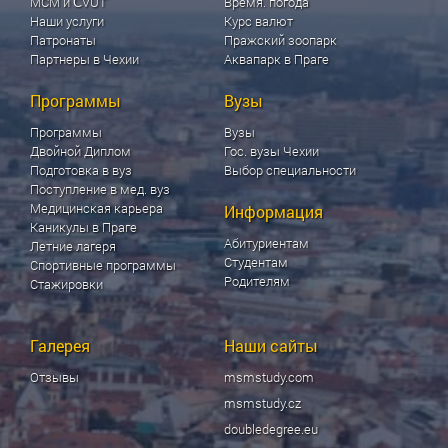
МСМ и ČVUT
Время. погода
Наши услуги
Курс валют
Патронаты
Пражский зоопарк
Партнеры в Чехии
Аквапарк в Праге
Программы
Вузы
Программы
Вузы
Двойной Диплом
Гос. вузы Чехии
Подготовка в вуз
Выбор специальности
Поступление в мед. вуз
Медицинская карьера
Информация
Каникулы в Праге
Абитуриентам
Летние лагеря
Студентам
Спортивные программы
Родителям
Стажировки
Галерея
Наши сайты
Отзывы
msmstudy.com
msmstudy.cz
doubledegree.eu