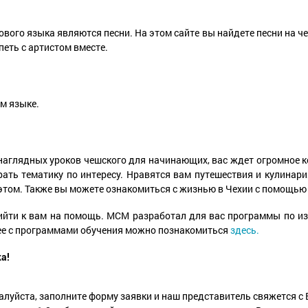
ого языка являются песни. На этом сайте вы найдете песни на че
петь с артистом вместе.
м языке.
 наглядных уроков чешского для начинающих, вас ждет огромное 
ать тематику по интересу. Нравятся вам путешествия и кулинари
 этом. Также вы можете ознакомиться с жизнью в Чехии с помощь
ийти к вам на помощь. МСМ разработал для вас программы по и
нее с программами обучения можно познакомиться
здесь.
ка!
луйста, заполните форму заявки и наш представитель свяжется с