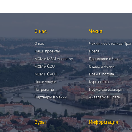
О нас
Чехия
О нас
Чехия и ее столица Праг
Наши проекты
Прага
МСМ и MSM Academy
Праздники в Чехии
МСМ и ČZU
Отдых в Чехии
МСМ и ČVUT
Время. погода
Наши услуги
Курс валют
Патронаты
Пражский зоопарк
Партнеры в Чехии
Аквапарк в Праге
Вузы
Информация