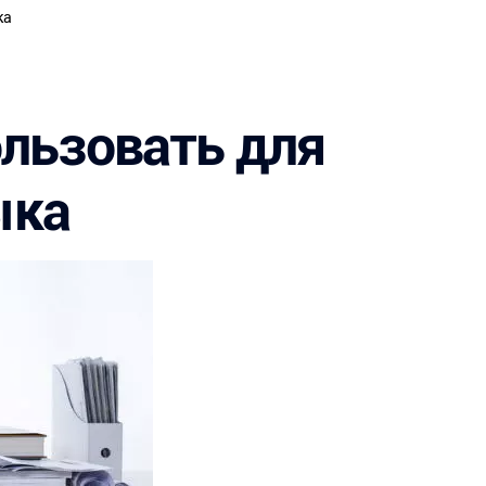
Летние лагеря
ка
Спортивные программы
Стажировки
ользовать для
ыка