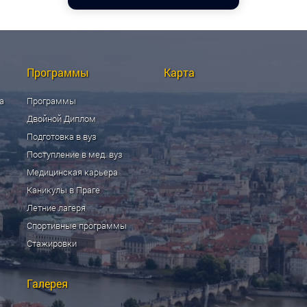
Программы
Карта
а
Программы
Двойной Диплом
Подготовка в вуз
Поступление в мед. вуз
Медицинская карьера
Каникулы в Праге
Летние лагеря
Спортивные программы
Стажировки
Галерея