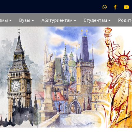
ммы
Вузы
Абитуриентам
Студентам
Родит