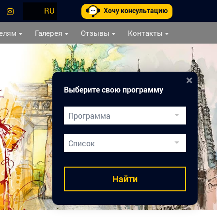
RU
Хочу консультацию
елям
Галерея
Отзывы
Контакты
×
Выберите свою программу
Программа
Двойной Диплом
Список
Подготовка к вузам
Медицинское образование
Найти
Карьера врача
Каникулы в Праге