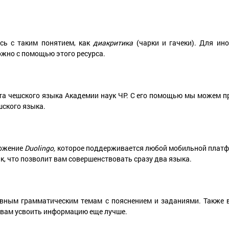
сь с таким понятием, как
диакритика
(чарки и гачеки). Для ин
ожно с помощью этого ресурса.
та чешского языка Академии наук ЧР. С его помощью мы можем п
шского языка.
ложение
Duolingo,
которое поддерживается любой мобильной плат
к, что позволит вам совершенствовать сразу два языка.
овным грамматическим темам с пояснением и заданиями. Также в
 вам усвоить информацию еще лучше.