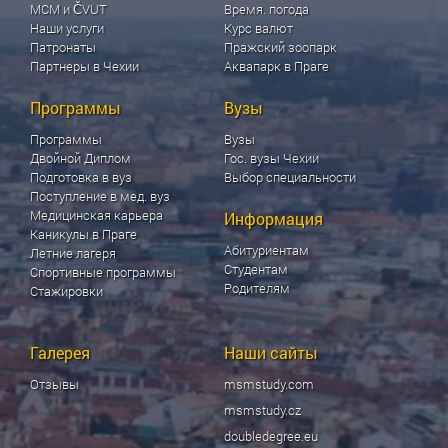
МСМ и ČVUT
Время. погода
Наши услуги
Курс валют
Патронаты
Пражский зоопарк
Партнеры в Чехии
Аквапарк в Праге
Программы
Вузы
Программы
Вузы
Двойной Диплом
Гос. вузы Чехии
Подготовка в вуз
Выбор специальности
Поступление в мед. вуз
Медицинская карьера
Информация
Каникулы в Праге
Абитуриентам
Летние лагеря
Студентам
Спортивные программы
Родителям
Стажировки
Галерея
Наши сайты
Отзывы
msmstudy.com
msmstudy.cz
doubledegree.eu