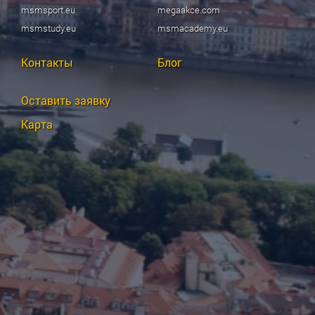
msmsport.eu
megaakce.com
msmstudy.eu
msmacademy.eu
Контакты
Блог
Оставить заявку
Карта