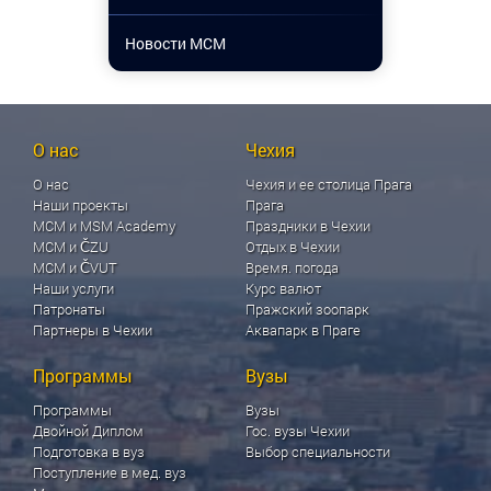
Новости МСМ
О нас
Чехия
О нас
Чехия и ее столица Прага
Наши проекты
Прага
МСМ и MSM Academy
Праздники в Чехии
МСМ и ČZU
Отдых в Чехии
МСМ и ČVUT
Время. погода
Наши услуги
Курс валют
Патронаты
Пражский зоопарк
Партнеры в Чехии
Аквапарк в Праге
Программы
Вузы
Программы
Вузы
Двойной Диплом
Гос. вузы Чехии
Подготовка в вуз
Выбор специальности
Поступление в мед. вуз