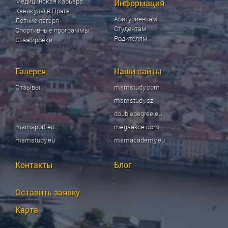
Медицинская карьера
Информация
Каникулы в Праге
Абитуриентам
Летние лагеря
Студентам
Спортивные программы
Родителям
Стажировки
Галерея
Наши сайты
Отзывы
msmstudy.com
msmstudy.cz
doubledegree.eu
msmsport.eu
megaakce.com
msmstudy.eu
msmacademy.eu
Контакты
Блог
Оставить заявку
Карта