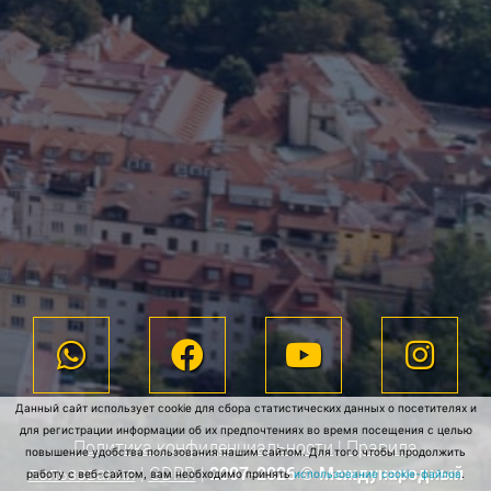
Данный сайт использует cookie для сбора статистических данных о посетителях и
для регистрации информации об их предпочтениях во время посещения с целью
Политика конфиденциальности
|
Правила
повышение удобства пользования нашим сайтом. Для того чтобы продолжить
пользования
|
GDPR
|
2007-2026 © Международный
работу с веб-сайтом, вам необходимо принять
использование cookie-файлов
.