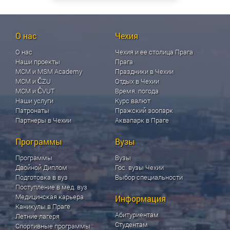
О нас
Чехия
О нас
Чехия и ее столица Прага
Наши проекты
Прага
МСМ и MSM Academy
Праздники в Чехии
МСМ и ČZU
Отдых в Чехии
МСМ и ČVUT
Время. погода
Наши услуги
Курс валют
Патронаты
Пражский зоопарк
Партнеры в Чехии
Аквапарк в Праге
Программы
Вузы
Программы
Вузы
Двойной Диплом
Гос. вузы Чехии
Подготовка в вуз
Выбор специальности
Поступление в мед. вуз
Медицинская карьера
Информация
Каникулы в Праге
Абитуриентам
Летние лагеря
Студентам
Спортивные программы