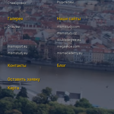
Родителям
Стажировки
Галерея
Наши сайты
Отзывы
msmstudy.com
msmstudy.cz
doubledegree.eu
msmsport.eu
megaakce.com
msmstudy.eu
msmacademy.eu
Контакты
Блог
Оставить заявку
Карта