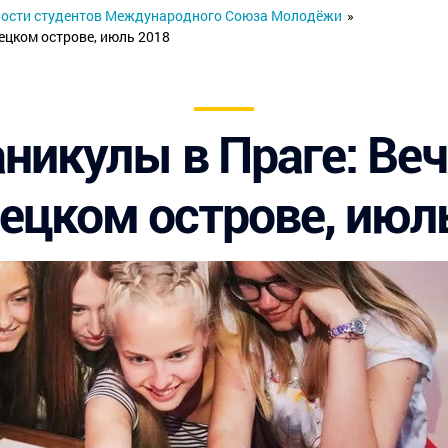
ости студентов Международного Союза Молодёжи
»
ецком острове, июль 2018
никулы в Праге: Ве
ецком острове, июл