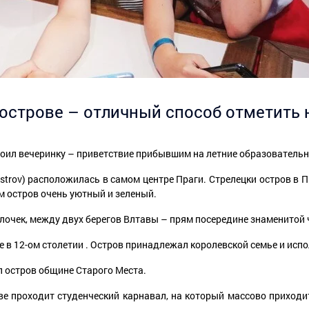
 острове – отличный способ отметить
ил вечеринку – приветствие прибывшим на летние образователь
ostrov) расположилась в самом центре Праги. Стрелецки остров в П
м остров очень уютный и зеленый.
улочек, между двух берегов Влтавы – прям посередине знаменитой 
 в 12-ом столетии . Остров принадлежал королевской семье и ис
л остров общине Старого Места.
ве проходит студенческий карнавал, на который массово прихо