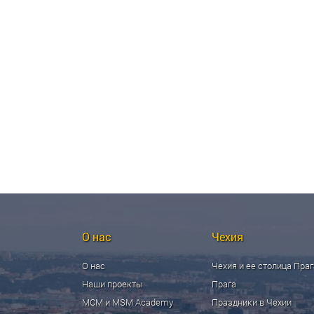
О нас
Чехия
О нас
Чехия и ее столица Праг
Наши проекты
Прага
МСМ и MSM Academy
Праздники в Чехии