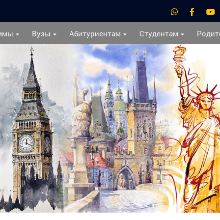
ммы
Вузы
Абитуриентам
Студентам
Родит