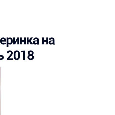
Летние лагеря
Спортивные программы
Стажировки
черинка на
ь 2018