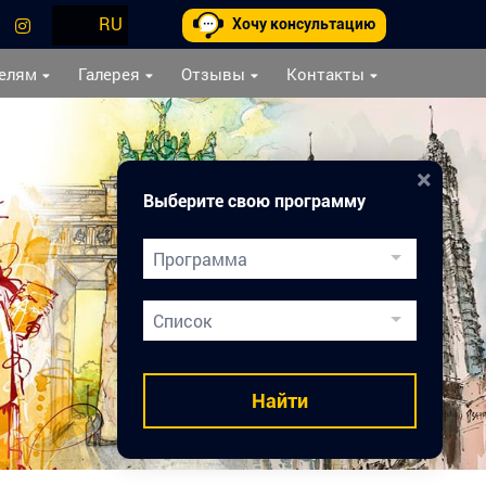
RU
Хочу консультацию
елям
Галерея
Отзывы
Контакты
×
Выберите свою программу
Программа
Двойной Диплом
Список
Подготовка к вузам
Медицинское образование
Найти
Карьера врача
Каникулы в Праге