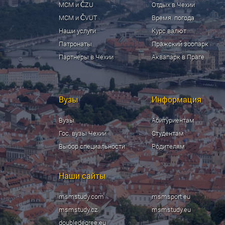
МСМ и ČZU
Отдых в Чехии
МСМ и ČVUT
Время. погода
Наши услуги
Курс валют
Патронаты
Пражский зоопарк
Партнеры в Чехии
Аквапарк в Праге
Вузы
Информация
Вузы
Абитуриентам
Гос. вузы Чехии
Студентам
Выбор специальности
Родителям
Наши сайты
msmstudy.com
msmsport.eu
msmstudy.cz
msmstudy.eu
doubledegree.eu