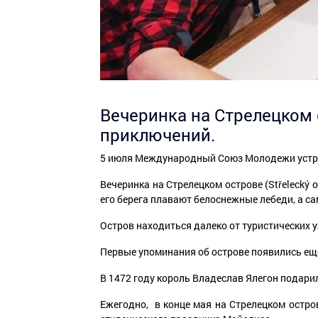
Вечеринка на Стрелецком
приключений.
5 июля Международный Cоюз Молодежи устро
Вечеринка на Стрелецком острове (Střelecký 
его берега плавают белоснежные лебеди, а са
Остров находиться далеко от туристических 
Первые упоминания об острове появились еще
В 1472 году король Владеслав Ялегон подари
Ежегодно, в конце мая на Стрелецком остро