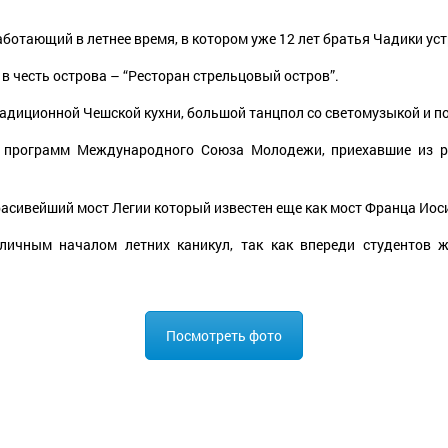
аботающий в летнее время, в котором уже 12 лет братья Чадики у
в честь острова – “Ресторан стрельцовый остров”.
радиционной Чешской кухни, большой танцпол со светомузыкой и 
х программ Международного Союза Молодежи, приехавшие из ра
расивейший мост Легии который известен еще как мост Франца Иос
личным началом летних каникул, так как впереди студентов ж
Посмотреть фото