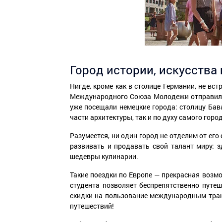
Город истории, искусства
Нигде, кроме как в cтолице Германии, не в
Международного Союза Молодежи отправили
уже посещали немецкие города: столицу Бав
части архитектуры, так и по духу самого горо
Разумеется, ни один город не отделим от его
развивать и продавать свой талант миру: 
шедевры кулинарии.
Такие поездки по Европе — прекрасная возмож
студента позволяет беспрепятственно путе
скидки на пользование международным транс
путешествий!