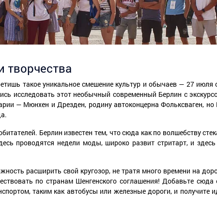
 и творчества
стретишь такое уникальное смешение культур и обычаев — 27 июл
сь исследовать этот необычный современный Берлин с экскурсо
арии — Мюнхен и Дрезден, родину автоконцерна Фольксваген, но
да.
 обитателей. Берлин известен тем, что сюда как по волшебству с
здесь проводятся недели моды, широко развит стритарт, и зд
ность расширить свой кругозор, не тратя много времени на дорог
шествовать по странам Шенгенского соглашения! Добавьте сюда 
портом, таким как автобусы или железные дороги, и получите 