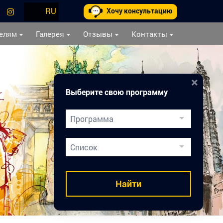
RU
Хочу консультацию
елям
Галерея
Отзывы
Контакты
×
Выберите свою программу
Программа
Двойной Диплом
Список
Подготовка к вузам
Медицинское образование
Найти
Карьера врача
Каникулы в Праге