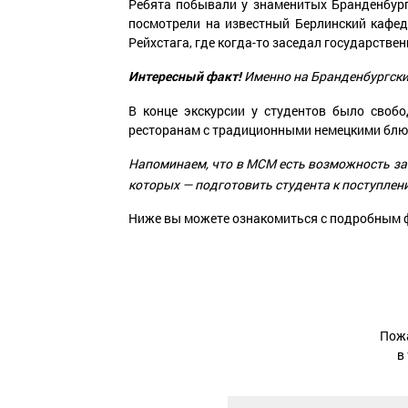
Ребята побывали у знаменитых Бранденбургс
посмотрели на известный Берлинский кафед
Рейхстага, где когда-то заседал государств
Именно на Бранденбургски
Интересный факт!
В конце экскурсии у студентов было своб
ресторанам с традиционными немецкими блюд
Напоминаем, что в МСМ есть возможность зап
которых — подготовить студента к поступлен
Ниже вы можете ознакомиться с подробным ф
Пожа
в