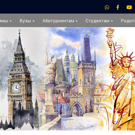
ммы
Вузы
Абитуриентам
Студентам
Родит