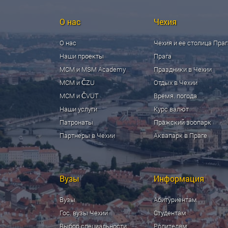
О нас
Чехия
О нас
Чехия и ее столица Праг
Наши проекты
Прага
МСМ и MSM Academy
Праздники в Чехии
МСМ и ČZU
Отдых в Чехии
МСМ и ČVUT
Время. погода
Наши услуги
Курс валют
Патронаты
Пражский зоопарк
Партнеры в Чехии
Аквапарк в Праге
Вузы
Информация
Вузы
Абитуриентам
Гос. вузы Чехии
Студентам
Выбор специальности
Родителям