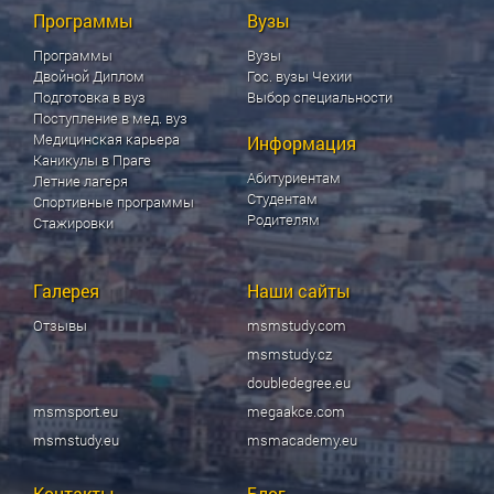
Программы
Вузы
Программы
Вузы
Двойной Диплом
Гос. вузы Чехии
Подготовка в вуз
Выбор специальности
Поступление в мед. вуз
Медицинская карьера
Информация
Каникулы в Праге
Абитуриентам
Летние лагеря
Студентам
Спортивные программы
Родителям
Стажировки
Галерея
Наши сайты
Отзывы
msmstudy.com
msmstudy.cz
doubledegree.eu
msmsport.eu
megaakce.com
msmstudy.eu
msmacademy.eu
Контакты
Блог