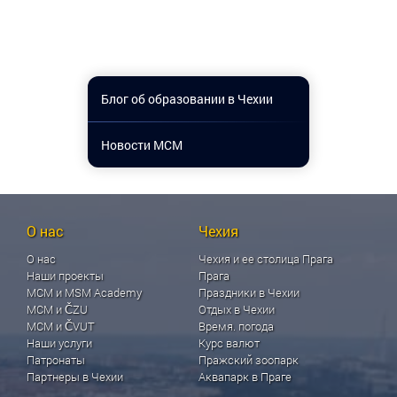
Блог об образовании в Чехии
Новости МСМ
О нас
Чехия
О нас
Чехия и ее столица Прага
Наши проекты
Прага
МСМ и MSM Academy
Праздники в Чехии
МСМ и ČZU
Отдых в Чехии
МСМ и ČVUT
Время. погода
Наши услуги
Курс валют
Патронаты
Пражский зоопарк
Партнеры в Чехии
Аквапарк в Праге