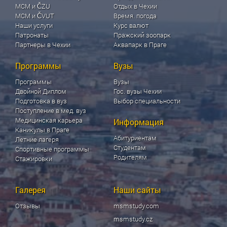
МСМ и ČZU
Отдых в Чехии
МСМ и ČVUT
Время. погода
Наши услуги
Курс валют
Патронаты
Пражский зоопарк
Партнеры в Чехии
Аквапарк в Праге
Программы
Вузы
Программы
Вузы
Двойной Диплом
Гос. вузы Чехии
Подготовка в вуз
Выбор специальности
Поступление в мед. вуз
Медицинская карьера
Информация
Каникулы в Праге
Абитуриентам
Летние лагеря
Студентам
Спортивные программы
Родителям
Стажировки
Галерея
Наши сайты
Отзывы
msmstudy.com
msmstudy.cz