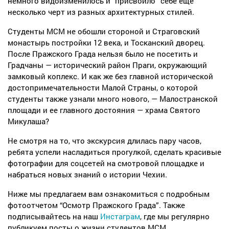
немного видоизменилось и “присвоило” себе еще
несколько черт из разных архитектурных стилей.
Студенты МСМ не обошли стороной и Страговский
монастырь постройки 12 века, и Тосканский дворец.
После Пражского Града нельзя было не посетить и
Градчаны — исторический район Праги, окружающий
замковый коплекс. И как же без г
лавной исторической
достопримечательности Малой Страны, о которой
студенты также узнали много нового, — Малостранской
площади и ее главного достояния — храма Святого
Микулаша?
Не смотря на то, что экскурсия длилась пару часов,
ребята успели насладиться прогулкой, сделать красивые
фотографии для соцсетей на смотровой площадке и
набраться новых знаний о истории Чехии.
Ниже мы предлагаем вам ознакомиться с подробным
фотоотчетом “Осмотр Пражского Града”. Также
подписывайтесь на наш
Инстаграм
, где мы регулярно
публикуем посты о жизни студентов МСМ.