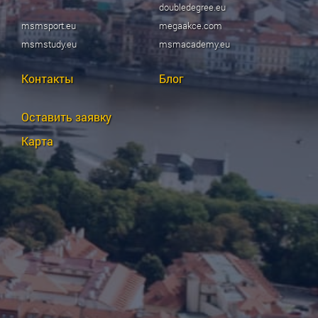
doubledegree.eu
msmsport.eu
megaakce.com
msmstudy.eu
msmacademy.eu
Контакты
Блог
Оставить заявку
Карта