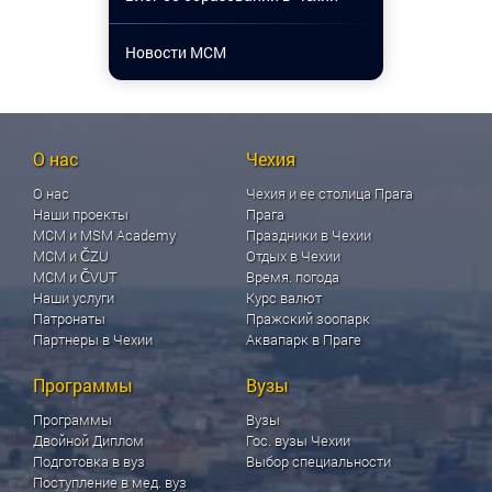
Новости МСМ
О нас
Чехия
О нас
Чехия и ее столица Прага
Наши проекты
Прага
МСМ и MSM Academy
Праздники в Чехии
МСМ и ČZU
Отдых в Чехии
МСМ и ČVUT
Время. погода
Наши услуги
Курс валют
Патронаты
Пражский зоопарк
Партнеры в Чехии
Аквапарк в Праге
Программы
Вузы
Программы
Вузы
Двойной Диплом
Гос. вузы Чехии
Подготовка в вуз
Выбор специальности
Поступление в мед. вуз