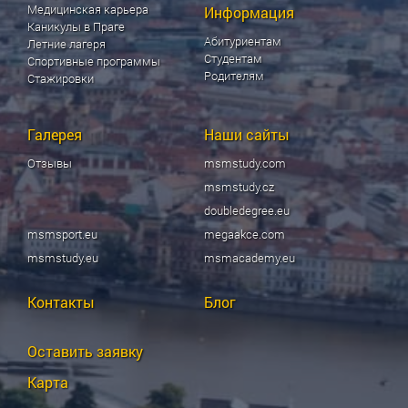
Медицинская карьера
Информация
Каникулы в Праге
Абитуриентам
Летние лагеря
Студентам
Спортивные программы
Родителям
Стажировки
Галерея
Наши сайты
Отзывы
msmstudy.com
msmstudy.cz
doubledegree.eu
msmsport.eu
megaakce.com
msmstudy.eu
msmacademy.eu
Контакты
Блог
Оставить заявку
Карта