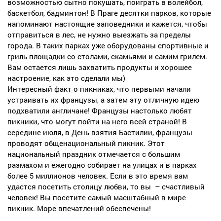
возможностью сытно покушать, поиграть в волейбол,
баскетбол, бадминтон! В Праге десятки парков, которые
напоминают настоящие заповедники и кажется, чтобы
отправиться в лес, не нужно выезжать за пределы
города. В таких парках уже оборудованы спортивные и
гриль площадки со столами, скамьями и самим грилем.
Вам остается лишь захватить продукты и хорошее
настроение, как это сделали мы)
Интересный факт о пикниках, что первыми начали
устраивать их французы, а затем эту отличную идею
подхватили англичане! Французы настолько любят
пикники, что могут пойти на него всей страной!
В
середине июля,
в День взятия Бастилии, французы
проводят общенациональный пикник. Этот
национальный праздник отмечается с большим
размахом и ежегодно собирает на улицах и в парках
более 5 миллионов человек. Если в это время вам
удастся посетить столицу любви, то вы
– счастливый
человек!
Вы посетите самый масштабный в мире
пикник. Море впечатлений обеспечены!