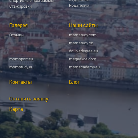
Спортивные программы
Родителям
Стажировки
Галерея
Наши сайты
Отзывы
msmstudy.com
msmstudy.cz
doubledegree.eu
msmsport.eu
megaakce.com
msmstudy.eu
msmacademy.eu
Контакты
Блог
Оставить заявку
Карта