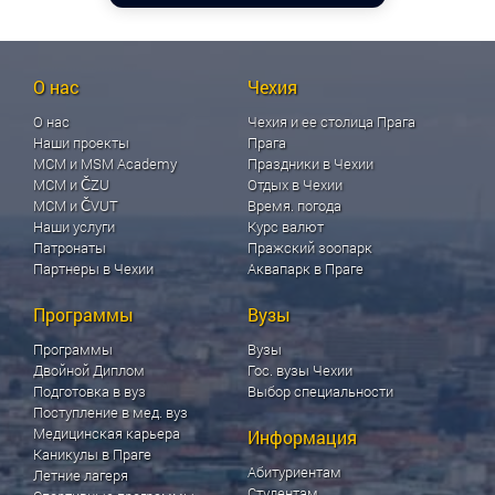
О нас
Чехия
О нас
Чехия и ее столица Прага
Наши проекты
Прага
МСМ и MSM Academy
Праздники в Чехии
МСМ и ČZU
Отдых в Чехии
МСМ и ČVUT
Время. погода
Наши услуги
Курс валют
Патронаты
Пражский зоопарк
Партнеры в Чехии
Аквапарк в Праге
Программы
Вузы
Программы
Вузы
Двойной Диплом
Гос. вузы Чехии
Подготовка в вуз
Выбор специальности
Поступление в мед. вуз
Медицинская карьера
Информация
Каникулы в Праге
Абитуриентам
Летние лагеря
Студентам