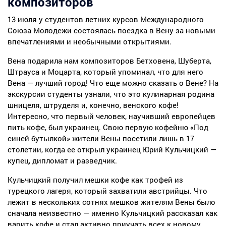
композиторов
13 июля у студентов летних курсов Международного
Союза Молодежи состоялась поездка в Вену за новыми
впечатлениями и необычными открытиями.
Вена подарила нам композиторов Бетховена, Шуберта,
Штрауса и Моцарта, который упоминал, что для него
Вена — лучший город! Что еще можно сказать о Вене? На
экскурсии студенты узнали, что это кулинарная родина
шницеля, штруделя и, конечно, венского кофе!
Интересно, что первый человек, научивший европейцев
пить кофе, был украинец. Свою первую кофейню «Под
синей бутылкой» жители Вены посетили лишь в 17
столетии, когда ее открыл украинец Юрий Кульчицкий —
купец, дипломат и разведчик.
Кульчицкий получил мешки кофе как трофей из
турецкого лагеря, который захватили австрийцы. Что
лежит в нескольких сотнях мешков жителям Вены было
сначала неизвестно — именно Кульчицкий рассказал как
варить кофе и стал активно приучать всех к новому