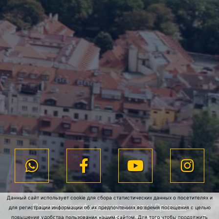
Данный сайт использует cookie для сбора статистических данных о посетителях и
Политика конфиденциальности
|
Правила
для регистрации информации об их предпочтениях во время посещения с целью
пользования
|
GDPR
|
повышение удобства пользования нашим сайтом. Для того чтобы продолжить
2007-2026 © Международный