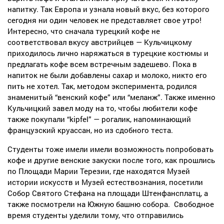
напитку. Так Европа и узнала новый вкус, без которого
сегодня ни один человек не представляет свое утро!
Интересно, что сначала турецкий кофе не
соответствовал вкусу австрийцев — Кульчицкому
приходилось лично наряжаться в турецкие костюмы и
предлагать кофе всем встречным задешево. Пока в
напиток не были добавлены сахар и молоко, никто его
пить не хотел. Так, методом эксперимента, родился
знаменитый “венский кофе” или “меланж”. Также именно
Кульчицкий завел моду на то, чтобы любители кофе
также покупали “kipfel” — рогалик, напоминающий
французский круассан, но из сдобного теста.
Студенты тоже имели имели возможность попробовать
кофе и другие венские закуски после того, как прошлись
по Площади Марии Терезии, где находятся Музей
истории искусств и Музей естествознания, посетили
Собор Святого Стефана на площади Штенфансплатц, а
также посмотрели на Южную башню собора. Свободное
время студенты уделили тому, что отправились