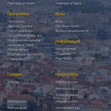
Партнеры в Чехии
Аквапарк в Праге
Программы
Вузы
Программы
Вузы
Двойной Диплом
Гос. вузы Чехии
Подготовка в вуз
Выбор специальности
Поступление в мед. вуз
Медицинская карьера
Информация
Каникулы в Праге
Абитуриентам
Летние лагеря
Студентам
Спортивные программы
Родителям
Стажировки
Галерея
Наши сайты
Отзывы
msmstudy.com
msmstudy.cz
doubledegree.eu
msmsport.eu
megaakce.com
msmstudy.eu
msmacademy.eu