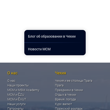
Блог об образовании в Чехии
Новости МСМ
О нас
Чехия
О нас
Чехия и ее столица Прага
Наши проекты
Прага
МСМ и MSM Academy
Праздники в Чехии
МСМ и ČZU
Отдых в Чехии
МСМ и ČVUT
Время. погода
Наши услуги
Курс валют
Патронаты
Пражский зоопарк