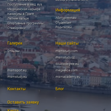
Поступление в мед. вуз
Медицинская карьера
Информация
Каникулы в Праге
Абитуриентам
Летние лагеря
Студентам
Спортивные программы
Родителям
Стажировки
Галерея
Наши сайты
Отзывы
msmstudy.com
msmstudy.cz
doubledegree.eu
msmsport.eu
megaakce.com
msmstudy.eu
msmacademy.eu
Контакты
Блог
Оставить заявку
Карта