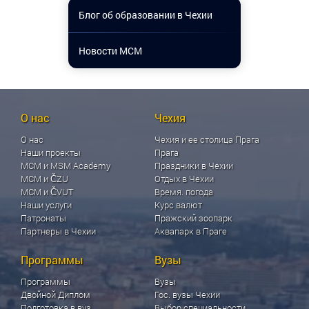
Блог об образовании в Чехии
Новости МСМ
О нас
Чехия
О нас
Чехия и ее столица Прага
Наши проекты
Прага
МСМ и MSM Academy
Праздники в Чехии
МСМ и ČZU
Отдых в Чехии
МСМ и ČVUT
Время. погода
Наши услуги
Курс валют
Патронаты
Пражский зоопарк
Партнеры в Чехии
Аквапарк в Праге
Программы
Вузы
Программы
Вузы
Двойной Диплом
Гос. вузы Чехии
Подготовка в вуз
Выбор специальности