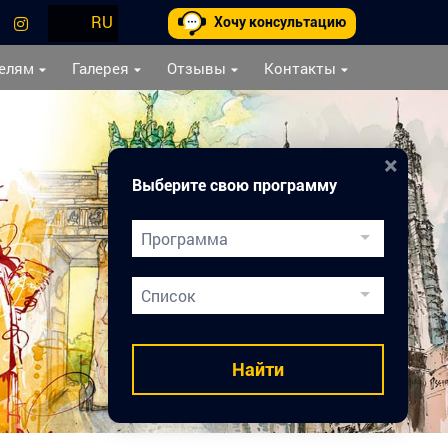
RU
Хочу консультацию
елям
Галерея
Отзывы
Контакты
×
Выберите свою программу
Программа
Двойной Диплом
Список
Подготовка к вузам
Медицинское образование
Найти
Карьера врача
Каникулы в Праге