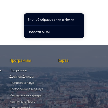
Блог об образовании в Чехии
Новости МСМ
Программы
Карта
а
Программы
Двойной Диплом
Подготовка в вуз
Поступление в мед. вуз
Медицинская карьера
Каникулы в Праге
Летние лагеря