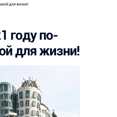
Летние лагеря
раной для жизни!
Спортивные программы
Стажировки
1 году по-
ой для жизни!