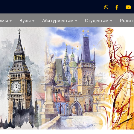
ммы
Вузы
Абитуриентам
Студентам
Родит