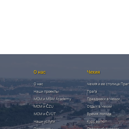
О нас
Чехия
О нас
Чехия и ее столица Праг
Наши проекты
Прага
МСМ и MSM Academy
Праздники в Чехии
МСМ и ČZU
Отдых в Чехии
МСМ и ČVUT
Время. погода
Наши услуги
Курс валют
Патронаты
Пражский зоопарк